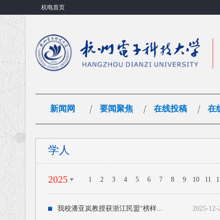
杭电首页
新闻网
要闻聚焦
在线投稿
在
学人
2025
1
2
3
4
5
6
7
8
9
10
11
1
我校潘亚岚教授获浙江民盟“榜样...
2025-12-