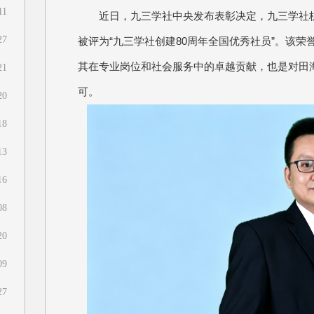
11
近日，九三学社中央发布表彰决定，九三学社
27
被评为“九三学社创建80周年全国优秀社员”。该
其在专业岗位和社会服务中的卓越贡献，也是对田海
21
可。
20
18
13
16
08
20
09
27