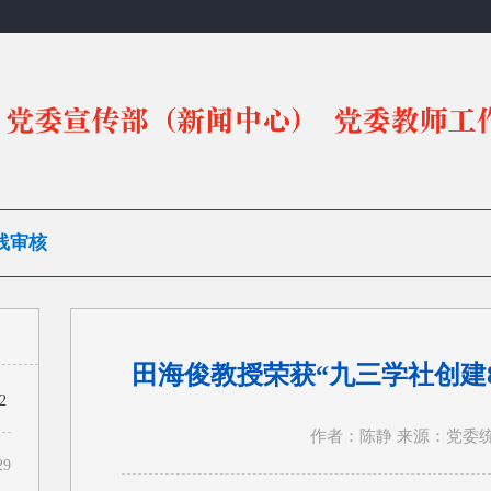
线审核
田海俊教授荣获“九三学社创建
2
作者：陈静 来源：党委统战部
29