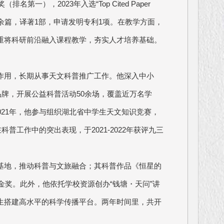
一），2023年入选“Top Cited Paper
学术论文60余篇，译著1部，申请发明专利1项。在教学方面，
重将科研前沿融入课程教学，夯实人才培养基础。
作用，长期从事天文科普推广工作。他深入中小
品牌，开展公益科普活动50余场，覆盖近万名学
021年，他参与组织湖北省中学生天文知识竞赛，
科普工作中的突出表现，于2021-2022年获评九三
基地，推动科普与文旅融合；其科普作品《恒星的
金奖。此外，他依托学校资源创办“钱塘・天问”讲
生搭建高水平的科学传播平台。两年时间里，共开