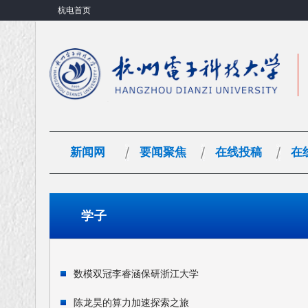
杭电首页
新闻网
要闻聚焦
在线投稿
在
学子
数模双冠李睿涵保研浙江大学
陈龙昊的算力加速探索之旅