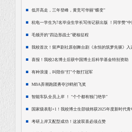
低开高走，三年登峰，黄竞可华丽“蝶变”
杭电一学生为7名毕业生学长写传记获出版 ！同学赞“中
毛顿开的“四边形战士”硬核征程
我校首次！留声剧社原创舞台剧《永恒的筑梦先驱》入选“
喜报！我校2名博士后获中国博士后科学基金特别资助
有种浪漫，叫陪你“打”个散打冠军
MBA弄潮跑团勇夺沙鸥初飞奖
智能车队全员上岸 ！ “个个都有独门绝学”
国家级表彰+1！我校博士生邵镇炜获2025年度新时代
考研上岸又配型成功！这波双喜必须点赞