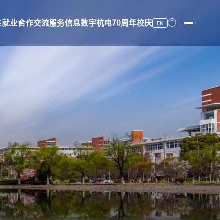
生就业
合作交流
服务信息
数字杭电
70周年校庆
EN
服务信息
数字杭电
70周年校庆
图书馆
档案馆
校医院
杭州文一教育发展有限公司
安全保卫
办公电话
工作班车
上课时间