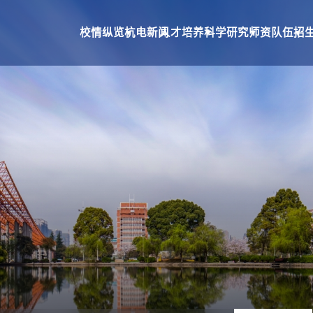
校情纵览
杭电新闻
人才培养
科学研究
师资队伍
招
究
师资队伍
招生就业
合作交流
队伍建设
本科生招生
国际合作交流
教师个人主页系统
研究生招生
国际教育学院
就业网
校友总会
基金会