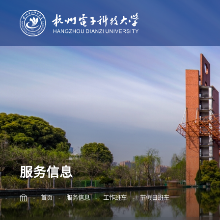
校情纵览
杭电新闻
人才培养
科学研
学校简介
本科生教育
科技概况
学校章程
研究生教育
杭电学报
机构设置
留学生教育
现任领导
继续教育
历任领导
校史沿革
校园胜景
服务信息
校标规范
-
首页
-
服务信息
-
工作班车
-
节假日班车