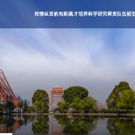
校情纵览
杭电新闻
人才培养
科学研究
师资队伍
招
究
师资队伍
招生就业
合作交流
队伍建设
本科生招生
国际合作交流
教师个人主页系统
研究生招生
国际教育学院
就业网
校友总会
基金会