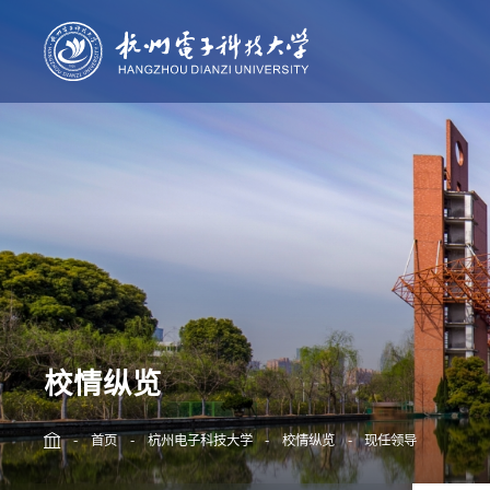
校情纵览
杭电新闻
人才培养
科学研
学校简介
本科生教育
科技概况
学校章程
研究生教育
杭电学报
机构设置
留学生教育
现任领导
继续教育
历任领导
校史沿革
校园胜景
校情纵览
校标规范
-
首页
-
杭州电子科技大学
-
校情纵览
-
现任领导