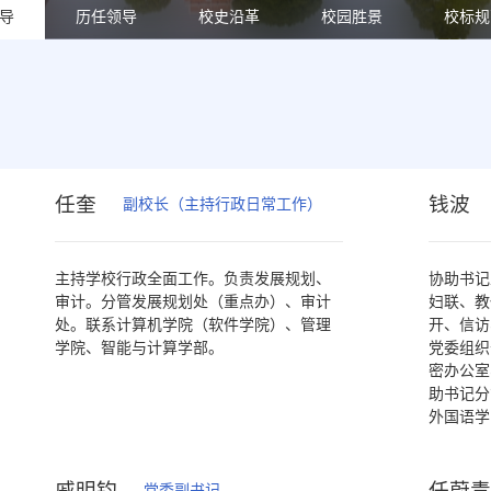
导
历任领导
校史沿革
校园胜景
校标规
任奎
钱波
副校长（主持行政日常工作）
主持学校行政全面工作。负责发展规划、
协助书记
审计。分管发展规划处（重点办）、审计
妇联、教
处。联系计算机学院（软件学院）、管理
开、信访
学院、智能与计算学部。
党委组织
密办公室
助书记分
外国语学
戚明钧
任蔚
党委副书记