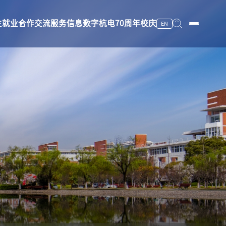
生就业
合作交流
服务信息
数字杭电
70周年校庆
EN
服务信息
数字杭电
70周年校庆
图书馆
档案馆
校医院
杭州文一教育发展有限公司
安全保卫
办公电话
工作班车
上课时间