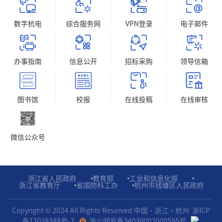
数字杭电
综合服务网
VPN登录
电子邮件
办事指南
信息公开
招标采购
领导信箱
图书馆
校报
在线投稿
在线审核
微信公众号
浙江省人民政府
教育部
工业和信息化部
浙江省教育厅
省国防科工办
杭州市钱塘区人民政府
Copyright © 2024 All Rights Reserved 中国・浙江・杭州
浙ICP
备12028388号-2.
浙公网安备34030002000595号