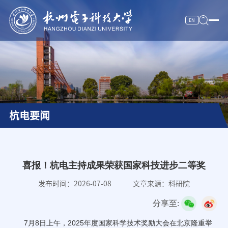
EN
校情纵览
杭电新闻
人才培养
杭电要闻
科学研究
师资队伍
招生就业
喜报！杭电主持成果荣获国家科技进步二等奖
合作交流
发布时间：2026-07-08
文章来源：科研院
分享至:
服务信息
7月8日上午，2025年度国家科学技术奖励大会在北京隆重举
数字杭电