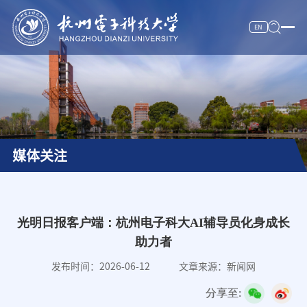
EN
校情纵览
杭电新闻
人才培养
媒体关注
科学研究
师资队伍
招生就业
光明日报客户端：杭州电子科大AI辅导员化身成长
助力者
合作交流
发布时间：2026-06-12
文章来源：新闻网
服务信息
分享至:
数字杭电