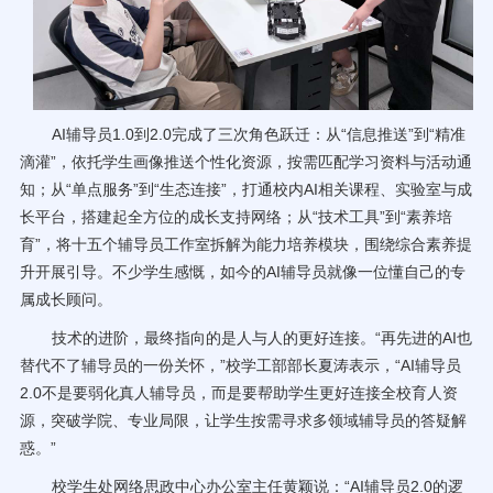
AI辅导员1.0到2.0完成了三次角色跃迁：从“信息推送”到“精准
滴灌”，依托学生画像推送个性化资源，按需匹配学习资料与活动通
知；从“单点服务”到“生态连接”，打通校内AI相关课程、实验室与成
长平台，搭建起全方位的成长支持网络；从“技术工具”到“素养培
育”，将十五个辅导员工作室拆解为能力培养模块，围绕综合素养提
升开展引导。不少学生感慨，如今的AI辅导员就像一位懂自己的专
属成长顾问。
技术的进阶，最终指向的是人与人的更好连接。“再先进的AI也
替代不了辅导员的一份关怀，”校学工部部长夏涛表示，“AI辅导员
2.0不是要弱化真人辅导员，而是要帮助学生更好连接全校育人资
源，突破学院、专业局限，让学生按需寻求多领域辅导员的答疑解
惑。”
校学生处网络思政中心办公室主任黄颖说：“AI辅导员2.0的逻