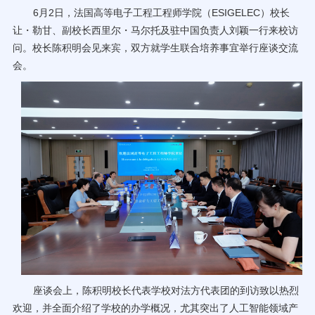
6月2日，法国高等电子工程工程师学院（ESIGELEC）校长
70周年校庆
让・勒甘、副校长西里尔・马尔托及驻中国负责人刘颖一行来校访
问。校长陈积明会见来宾，双方就学生联合培养事宜举行座谈交流
会。
座谈会上，陈积明校长代表学校对法方代表团的到访致以热烈
欢迎，并全面介绍了学校的办学概况，尤其突出了人工智能领域产