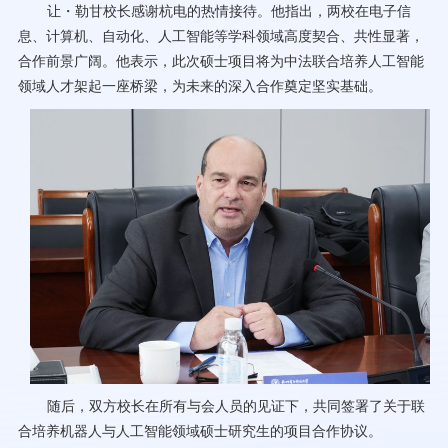
让・勒甘校长感谢杭电的热情接待。他指出，两校在电子信
息、计算机、自动化、人工智能等学科领域高度契合、共性显著，
合作前景广阔。他表示，此次硕士项目将为中法联合培养人工智能
领域人才架起一座桥梁，为未来的深入合作奠定坚实基础。
随后，双方校长在所有与会人员的见证下
，共同签署了关于联
合培养机器人与人工智能领域硕士研究生的项目合作协议。