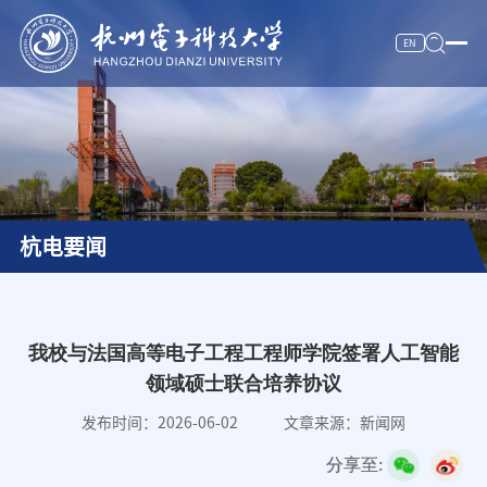
EN
校情纵览
杭电新闻
人才培养
杭电要闻
科学研究
师资队伍
招生就业
我校与法国高等电子工程工程师学院签署人工智能
领域硕士联合培养协议
合作交流
发布时间：2026-06-02
文章来源：新闻网
服务信息
分享至:
数字杭电