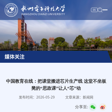
EN
校情纵览
杭电新闻
人才培养
媒体关注
科学研究
师资队伍
招生就业
中国教育在线：把课堂搬进芯片生产线 这堂不坐板
凳的“思政课”让人“芯”动
合作交流
发布时间：2026-05-29
文章来源：新闻网
服务信息
分享至:
数字杭电