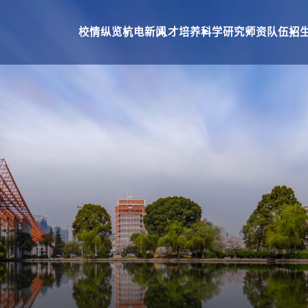
校情纵览
杭电新闻
人才培养
科学研究
师资队伍
招
究
师资队伍
招生就业
合作交流
队伍建设
本科生招生
国际合作交流
教师个人主页系统
研究生招生
国际教育学院
就业网
校友总会
基金会