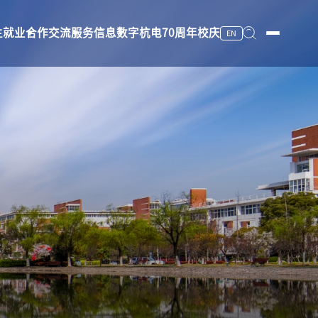
生就业
合作交流
服务信息
数字杭电
70周年校庆
EN
服务信息
数字杭电
70周年校庆
图书馆
档案馆
校医院
杭州文一教育发展有限公司
安全保卫
办公电话
工作班车
上课时间