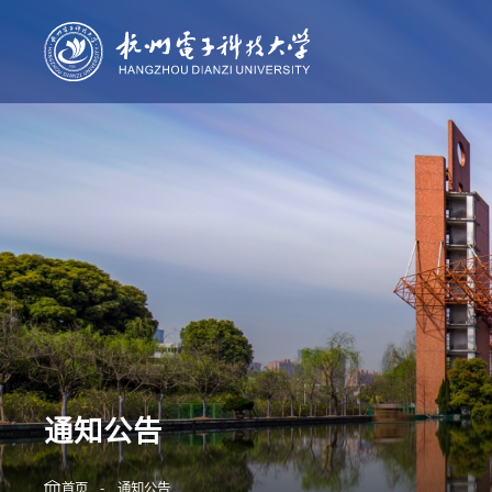
校情纵览
杭电新闻
人才培养
科学研
学校简介
本科生教育
科技概况
学校章程
研究生教育
杭电学报
机构设置
留学生教育
现任领导
继续教育
历任领导
校史沿革
校园胜景
校标规范
通知公告
首页
-
通知公告