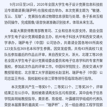
9月10日至14日，2020年全国大学生电子设计竞赛信息科技前
70周年校庆
沿专题邀请赛(瑞萨杯)在我校成功举办。本次竞赛主题为“敏捷、
互认、互联”，竞赛旨在通过物理信息获取与处理、各子系统互相
协同操作，完成图像/语音快速准确识别技术，体现未来生活。
本届大赛获得教育部教育司、工业和信息化部支持，是由全国
大学生电子设计竞赛组委会主办，杭州电子科技大学和西安交通大
学承办，瑞萨电子（中国）公司协办，共邀请全国各地69所高校
123支队伍369名本科学生参赛。因突发疫情，共有43所高校71支
队伍参加最后的作品云评审，来自西安交大、浙大、北理工等20余
名全国大学生电子设计竞赛组委会委员和电子信息学科的专家齐聚
我校，参加此次作品的评审工作。中国科学院院士、西安交通大学
教授管晓宏、北京理工大学原副校长赵显利、瑞萨电子（中国）公
司总监王伟谷、我校副校长徐江荣等领导莅临现场进行指导。
本次竞赛共产生一等奖6个、二等奖11个、三等奖26个，评审
结果正在公示中。我校被邀请两支队伍均有获奖，其中由电子信息
学院高明裕教授指导，黄崇君、陈俊煜、叶露娜同学组成的代表队
荣获本届赛事的最高奖——“瑞萨杯”，另一组由通信工程学院郭