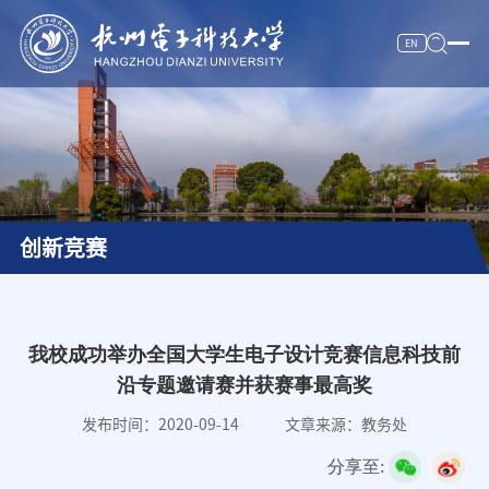
EN
校情纵览
杭电新闻
人才培养
创新竞赛
科学研究
师资队伍
招生就业
我校成功举办全国大学生电子设计竞赛信息科技前
沿专题邀请赛并获赛事最高奖
合作交流
发布时间：2020-09-14
文章来源：教务处
服务信息
分享至:
数字杭电