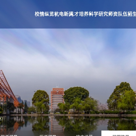
校情纵览
杭电新闻
人才培养
科学研究
师资队伍
招
究
师资队伍
招生就业
合作交流
队伍建设
本科生招生
国际合作交流
教师个人主页系统
研究生招生
国际教育学院
就业网
校友总会
基金会
)