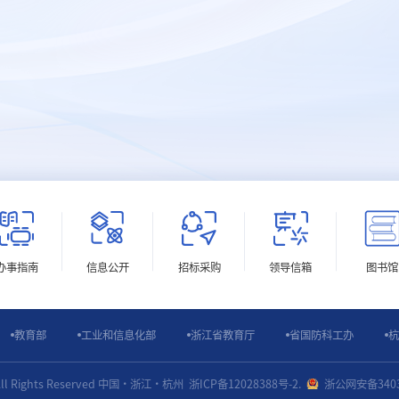
办事指南
信息公开
招标采购
领导信箱
图书馆
教育部
工业和信息化部
浙江省教育厅
省国防科工办
杭
4 All Rights Reserved 中国・浙江・杭州
浙ICP备12028388号-2.
浙公网安备3403