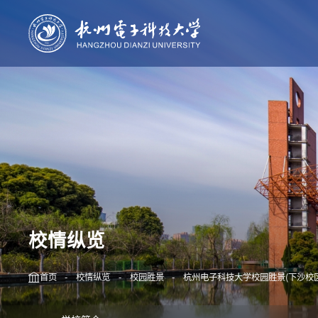
校情纵览
杭电新闻
人才培养
科学研
学校简介
本科生教育
科技概况
学校章程
研究生教育
杭电学报
机构设置
留学生教育
现任领导
继续教育
历任领导
校史沿革
校情纵览
校园胜景
校标规范
首页
-
校情纵览
-
校园胜景
-
杭州电子科技大学校园胜景(下沙校区