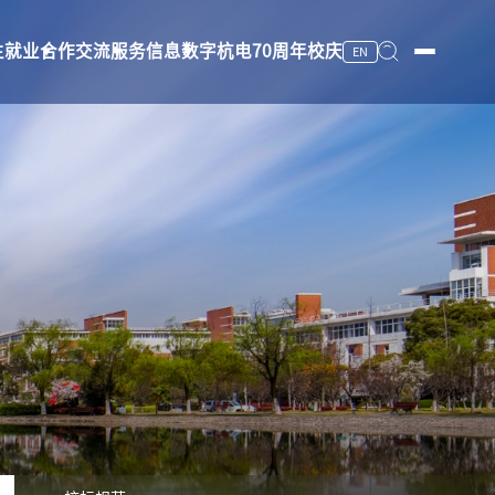
生就业
合作交流
服务信息
数字杭电
70周年校庆
EN
服务信息
数字杭电
70周年校庆
图书馆
档案馆
校医院
杭州文一教育发展有限公司
安全保卫
办公电话
工作班车
上课时间